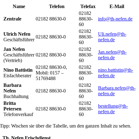
Name
Telefon
Telefax
E-Mail
02182
Zentrale
02182 88630-0
88630-
info@th-nefen.de
60
02182
Ulrich Nefen
Uli.nefen@th-
02182 88630-0
88630-
Geschäftsführer
nefen.de
60
Jan Nefen
02182
Jan.nefen@th-
Geschäftsführer
02182 88630-0
88630-
nefen.de
(Vertrieb)
60
02182 88630-0,
02182
Nino Battistin
nino.battistin@th-
Mobil: 0157 –
88630-
Eisfachberater
nefen.de
51769488
60
Barbara
02182
Barbara.nefen@th-
Nefen
02182 88630-0
88630-
nefen.de
Buchhaltung
60
Britta
02182
bestellung@th-
Petersen
02182 88630-0
88630-
nefen.de
Telefonverkauf
60
Tipp: Wischen sie über die Tabelle, um den ganzen Inhalt zu sehen.
Th. Nefen Frischdienst