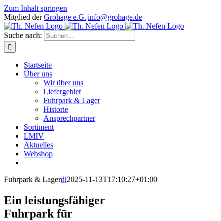
Zum Inhalt springen
Mitglied der
Grohage e.G.
|
info@grohage.de
Suche nach:
Startseite
Über uns
Wir über uns
Liefergebiet
Fuhrpark & Lager
Historie
Ansprechpartner
Sortiment
LMIV
Aktuelles
Webshop
Fuhrpark & Lager
di
2025-11-13T17:10:27+01:00
Ein leistungsfähiger
Fuhrpark für