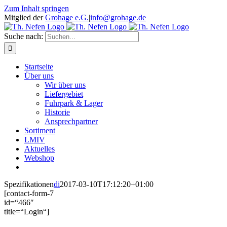
Zum Inhalt springen
Mitglied der
Grohage e.G.
|
info@grohage.de
Suche nach:
Startseite
Über uns
Wir über uns
Liefergebiet
Fuhrpark & Lager
Historie
Ansprechpartner
Sortiment
LMIV
Aktuelles
Webshop
Spezifikationen
di
2017-03-10T17:12:20+01:00
[contact-form-7
id=“466″
title=“Login“]