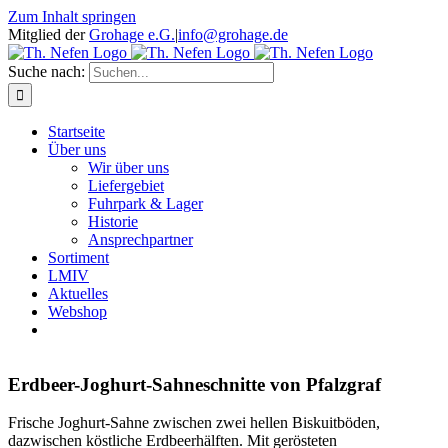
Zum Inhalt springen
Mitglied der
Grohage e.G.
|
info@grohage.de
Suche nach:
Startseite
Über uns
Wir über uns
Liefergebiet
Fuhrpark & Lager
Historie
Ansprechpartner
Sortiment
LMIV
Aktuelles
Webshop
Erdbeer-Joghurt-Sahneschnitte von Pfalzgraf
Frische Joghurt-Sahne zwischen zwei hellen Biskuitböden,
dazwischen köstliche Erdbeerhälften. Mit gerösteten