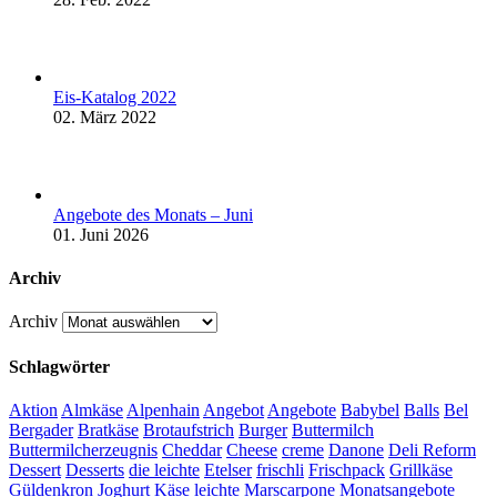
Eis-Katalog 2022
02. März 2022
Angebote des Monats – Juni
01. Juni 2026
Archiv
Archiv
Schlagwörter
Aktion
Almkäse
Alpenhain
Angebot
Angebote
Babybel
Balls
Bel
Bergader
Bratkäse
Brotaufstrich
Burger
Buttermilch
Buttermilcherzeugnis
Cheddar
Cheese
creme
Danone
Deli Reform
Dessert
Desserts
die leichte
Etelser
frischli
Frischpack
Grillkäse
Güldenkron
Joghurt
Käse
leichte
Marscarpone
Monatsangebote