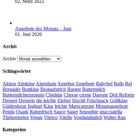
02. März 2022
Angebote des Monats – Juni
01. Juni 2026
Archiv
Archiv
Schlagwörter
Aktion
Almkäse
Alpenhain
Angebot
Angebote
Babybel
Balls
Bel
Bergader
Bratkäse
Brotaufstrich
Burger
Buttermilch
Buttermilcherzeugnis
Cheddar
Cheese
creme
Danone
Deli Reform
Dessert
Desserts
die leichte
Etelser
frischli
Frischpack
Grillkäse
Güldenkron
Joghurt
Käse
leichte
Marscarpone
Monatsangebote
Petida
Quark
Rahmfrisch
Sauce
Sauer
Smoothie
stracciatella
Thekentorten
Vegan
Vitelco
Vitello
Vogtlandmilch
Walter Rau
Kategorien