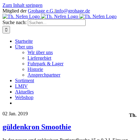
Zum Inhalt springen
Mitglied der
Grohage e.G.
|
info@grohage.de
Suche nach:
Startseite
Über uns
Wir über uns
Liefergebiet
Fuhrpark & Lager
Historie
Ansprechpartner
Sortiment
LMIV
Aktuelles
Webshop
02
Jan. 2019
Th.
güldenkron Smoothie