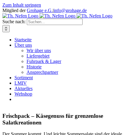
Zum Inhalt springen
Mitglied der
Grohage e.G.
|
info@grohage.de
Suche nach:
Startseite
Über uns
Wir über uns
Liefergebiet
Fuhrpark & Lager
Historie
Ansprechpartner
Sortiment
LMIV
Aktuelles
Webshop
Frischpack – Käsegenuss für grenzenlose
Salatkreationen
Der Sommer kommt. Und leichte Sommersalate sind der ideale