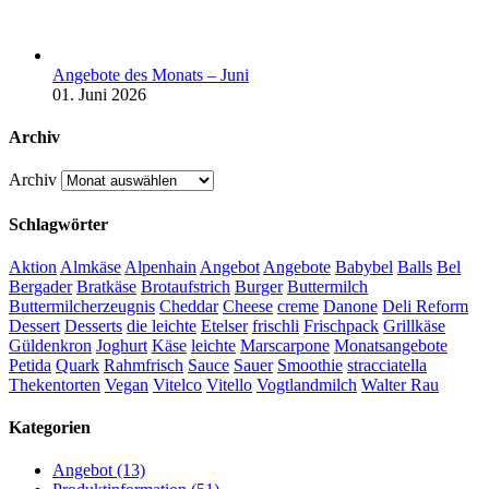
Angebote des Monats – Juni
01. Juni 2026
Archiv
Archiv
Schlagwörter
Aktion
Almkäse
Alpenhain
Angebot
Angebote
Babybel
Balls
Bel
Bergader
Bratkäse
Brotaufstrich
Burger
Buttermilch
Buttermilcherzeugnis
Cheddar
Cheese
creme
Danone
Deli Reform
Dessert
Desserts
die leichte
Etelser
frischli
Frischpack
Grillkäse
Güldenkron
Joghurt
Käse
leichte
Marscarpone
Monatsangebote
Petida
Quark
Rahmfrisch
Sauce
Sauer
Smoothie
stracciatella
Thekentorten
Vegan
Vitelco
Vitello
Vogtlandmilch
Walter Rau
Kategorien
Angebot (13)