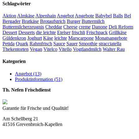
Schlagwörter
Aktion
Almkäse
Alpenhain
Angebot
Angebote
Babybel
Balls
Bel
Bergader
Bratkäse
Brotaufstrich
Burger
Buttermilch
Buttermilcherzeugnis
Cheddar
Cheese
creme
Danone
Deli Reform
Dessert
Desserts
die leichte
Etelser
frischli
Frischpack
Grillkäse
Güldenkron
Joghurt
Käse
leichte
Marscarpone
Monatsangebote
Petida
Quark
Rahmfrisch
Sauce
Sauer
Smoothie
stracciatella
Thekentorten
Vegan
Vitelco
Vitello
Vogtlandmilch
Walter Rau
Kategorien
Angebot (13)
Produktinformation (51)
Th. Nefen Frischdienst
Garantie für Frische und Qualität!
Am Schellberg 21
41516 Grevenbroich-Kapellen