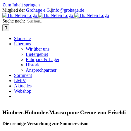
Zum Inhalt springen
Mitglied der
Grohage e.G.
|
info@grohage.de
Suche nach:
Startseite
Über uns
Wir über uns
Liefergebiet
Fuhrpark & Lager
Historie
Ansprechpartner
Sortiment
LMIV
Aktuelles
Webshop
Himbeer-Holunder-Mascarpone Creme von Frischli
Die cremige Versuchung zur Sommersaison