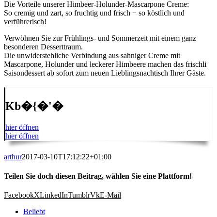
Die Vorteile unserer Himbeer-Holunder-Mascarpone Creme:
So cremig und zart, so fruchtig und frisch − so köstlich und
verführerisch!
Verwöhnen Sie zur Frühlings- und Sommerzeit mit einem ganz
besonderen Desserttraum.
Die unwiderstehliche Verbindung aus sahniger Creme mit
Mascarpone, Holunder und leckerer Himbeere machen das frischli
Saisondessert ab sofort zum neuen Lieblingsnachtisch Ihrer Gäste.
Kb�{�'�
hier öffnen
hier öffnen
arthur
2017-03-10T17:12:22+01:00
Teilen Sie doch diesen Beitrag, wählen Sie eine Plattform!
Facebook
X
LinkedIn
Tumblr
Vk
E-Mail
Beliebt